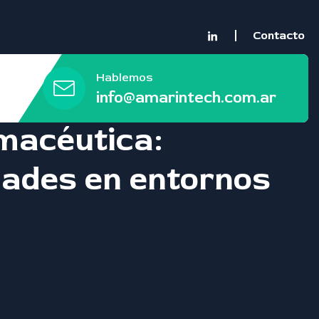
Contacto
Hablemos
info@amarintech.com.ar
rmacéutica:
idades en entornos